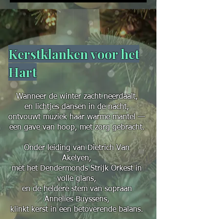
Kerstklanken voor het
Hart
Wanneer de winter zacht neerdaalt,
en lichtjes dansen in de nacht,
ontvouwt muziek haar warme mantel —
een gave van hoop, met zorg gebracht.
Onder leiding van Dietrich Van
Akelyen,
met het Dendermonds Strijk Orkest in
volle glans,
en de heldere stem van sopraan
Annelies Buyssens,
klinkt kerst in een betoverende balans.