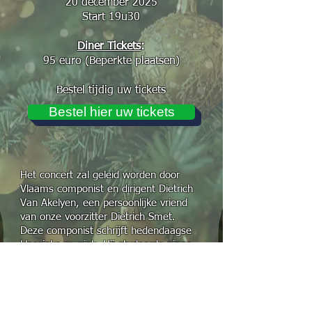
20 december 2025
Start 19u30
Diner Tickets
:
95 euro (Beperkte plaatsen)
Bestel tijdig uw tickets
Bestel hier uw tickets
Het concert zal geleid worden door
Vlaams componist en dirigent Dietrich
Van Akelyen, een persoonlijke vriend
van onze voorzitter Dietrich Smet.
Deze componist schrijft hedendaagse
klassieke muziek. Hij studeerde piano
en vervolmaakte zich tot dirigent aan
het Koninklijk Conservatorium van
Gent.
Sinds 2019 werd hij aangesteld als