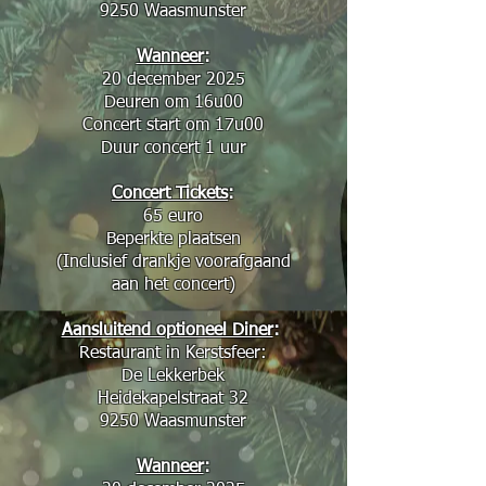
9250 Waasmunster
Wanneer
:
20 december 2025
Deuren om 16u00
Concert start om 17u00
Duur concert 1 uur
Concert Tickets
:
65 euro
Beperkte plaatsen
(Inclusief drankje voorafgaand
aan het concert)
Aansluitend optioneel Diner
:
Restaurant in Kerstsfeer:
De Lekkerbek
Heidekapelstraat 32
9250 Waasmunster
Wanneer
: