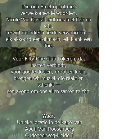
Dietrich Smet opent met
verwelkomende woorden,
Nicole Van Opstal leidt ons met flair en
stijl,
terwijl melodieën liefde verwoorden —
elk akkoord een glimlach, elk klank een
doel.
Voor Fifty-One Club Lokeren, dat
harten verbindt,
voor goede doelen, groot en klein,
brengen wij muziek die raakt en
schenkt —
een avond om ons allen samen te zijn.
Waar
:
Unieke locatie in de kapel van
Abdij Van Roosenberg
Oudeheerweg-Heide 3