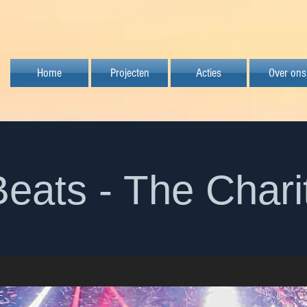
Home
Projecten
Acties
Over ons
eats - The Chari