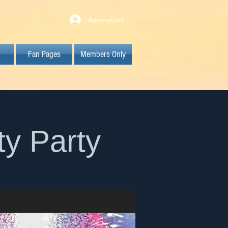
Aanmelden
Fan Pages
Members Only
ty Party